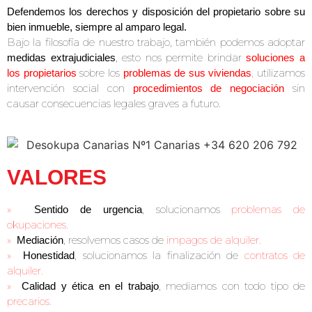
Defendemos los derechos y disposición del propietario sobre su
bien inmueble, siempre al amparo legal.
Bajo la filosofía de nuestro trabajo, también podemos adoptar
, esto nos permite brindar
medidas extrajudiciales
soluciones a
sobre los
,
utilizamos
los propietarios
problemas de sus viviendas
intervención social con
sin
procedimientos de negociación
causar consecuencias legales graves a futuro.
VALORES
»
, solucionamos
problemas de
Sentido de urgencia
okupaciones
.
»
, resolvemos casos de
impagos de alquiler
.
Mediación
»
, solucionamos la finalización de
contratos de
Honestidad
alquiler
.
»
, mediamos con todo tipo de
Calidad y ética en el trabajo
precarios
.