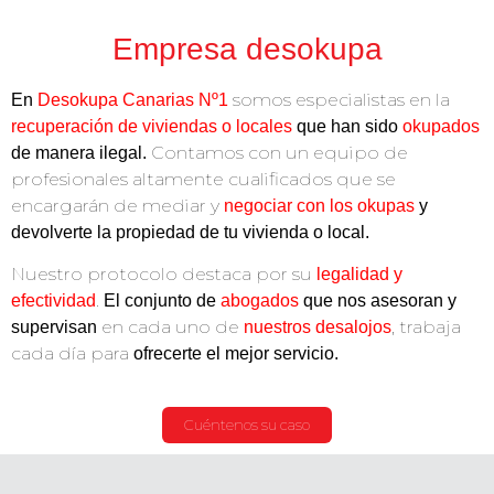
Empresa desokupa
somos especialistas en la
En
Desokupa Canarias Nº1
recuperación de viviendas o locales
que han sido
okupados
Contamos con un equipo de
de manera ilegal.
profesionales altamente cualificados que se
encargarán de mediar y
negociar con los okupas
y
devolverte la propiedad
de tu vivienda o local.
Nuestro protocolo destaca por su
legalidad y
.
efectividad
El conjunto de
abogados
que nos asesoran y
en cada uno de
, trabaja
supervisan
nuestros desalojos
cada día para
ofrecerte el mejor servicio.
Cuéntenos su caso