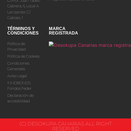
C/.Prof. Juan Tadeo
Cabrera, 6, Local A
Lanzarote: C/
Caboso, 1
TÉRMINOS Y
MARCA
CONDICIONES
REGISTRADA
Política de
Privacidad
Política de Cookies
Condiciones
Generales
Aviso Legal
INNOBONOS
Fondos Feder
Declaración de
accesibilidad
(C) DESOKUPA CANARIAS ALL RIGHT
RESERVED