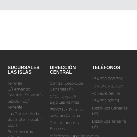
SUCURSALES
DIRECCIÓN
TELÉFONOS
LAS ISLAS
CENTRAL
+34 620 206 792
Tenerife
Central Desokupa
+34 645 480 527
C/.Fernando
Canarias Nº1
+34 828 786 119
Beautell, 35 Local B
C/ Canalejas, 6 -
+34 692 929 111
38009 - SC/
Bajo Las Palmas
Tenerife
Desokupa Canarias
35003 Las Palmas
Las Palmas: Avda.
Nº1
de Gran Canaria
de Antite, 11 local, 1 -
Desokupa Tenerife
Contactar con la
35011
Nº1
Empresa
Fuerteventura
info@desokupacanarias.es